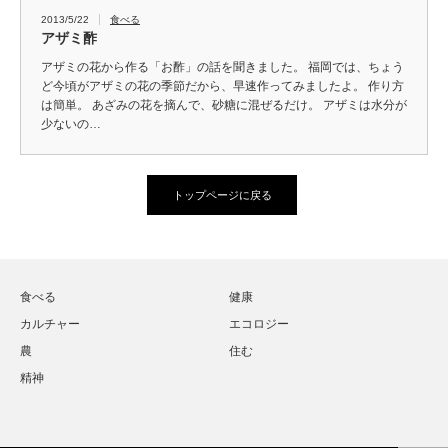
2013/5/22
食べる
アザミ酢
アザミの花から作る「お酢」の話を聞きました。 福岡では、ちょう
ど今頃がアザミの花の季節だから、早速作ってみましたよ。 作り方
は簡単。 あざみの花を摘んで、砂糖に混ぜるだけ。 アザミは水分が
少ないの…
トップページに戻る
食べる
健康
カルチャー
エコロジー
農
住む
精神